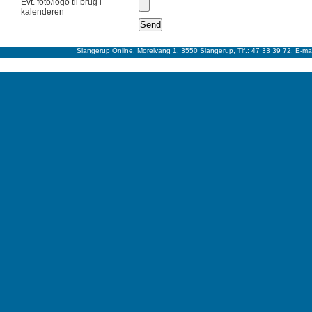
Evt. foto/logo til brug i
kalenderen
Slangerup Online, Morelvang 1, 3550 Slangerup, Tlf.: 47 33 39 72, E-ma