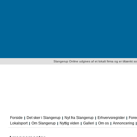
Slangerup Online udgives af et lokalt firma og er tiltænkt som
Forside
Det sker i Slangerup
Nyt fra Slangerup
Erhvervsregister
Fore
Lokalsport
Om Slangerup
Nyttig viden
Galleri
Om os
Annoncering