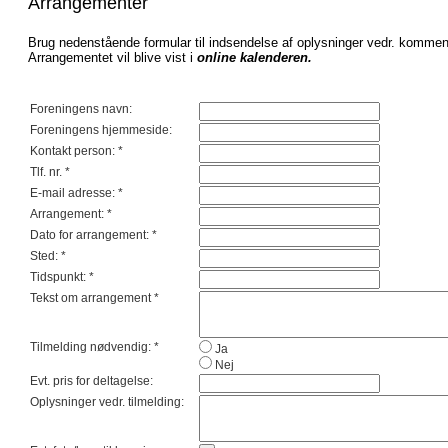
Arrangementer
Brug nedenstående formular til indsendelse af oplysninger vedr. komme
Arrangementet vil blive vist i
online kalenderen.
Foreningens navn:
Foreningens hjemmeside:
Kontakt person:
*
Tlf. nr.
*
E-mail adresse:
*
Arrangement:
*
Dato for arrangement:
*
Sted:
*
Tidspunkt:
*
Tekst om arrangement
*
Tilmelding nødvendig:
*
Ja
Nej
Evt. pris for deltagelse:
Oplysninger vedr. tilmelding: